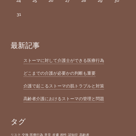
24
25
26
27
28
29
30
31
最新記事
ストーマに対して介護士ができる医療行為
どこまでの介護が必要かの判断も重要
介護で起こるストーマの肌トラブルと対策
高齢者介護におけるストーマの管理と問題
タグ
リスク
交換
医療行為
意見
皮膚
相性
認知症
高齢者