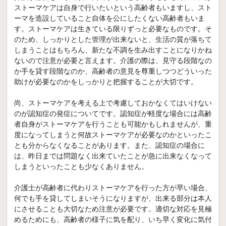
ストーマケアは自身で行いたいという高齢者もいますし、スト
ーマを造設していること自体を公にしたくない高齢者もいま
す。ストーマケアは生きている限りずっと必要なものです。そ
のため、しっかりとした管理が出来ないと、生活の質が落ちて
しまうことはもちろん、新たな不調を生み出すことになりかね
ないので注意が必要と言えます。介護の際は、見守る段階なの
か手を貸す段階なのか、高齢者の意見を尊重しつつどういった
助けが必要なのかをしっかりと把握することが大切です。
尚、ストーマケアを考える上で考慮しておかなくてはいけない
のが認知症の発症についてです。認知症が軽度な場合には高齢
者自身がストーマケアを行うことも可能かもしれませんが、重
度になってしまうと何故ストーマケアが必要なのかといったこ
とも分からなくなることがあります。また、認知症の場合に
は、昨日までは問題なく出来ていたことが急に出来なくなって
しまうといったことも少なくありません。
介護士が高齢者に代わりストーマケアを行った方が早い場合、
何でも手を貸してしまいそうになりますが、出来る部分は本人
にさせることも大切なため注意が必要です。適切な対応を見極
めるためにも、高齢者の様子に気を配り、いち早く変化に気付