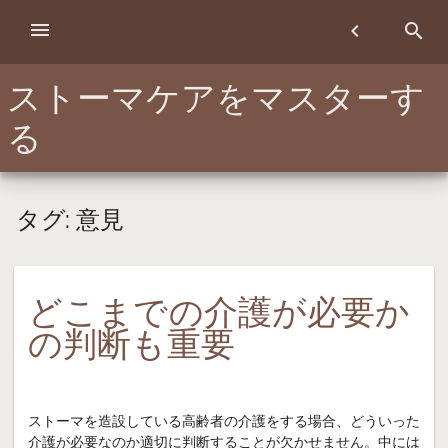
Skip
menu
chevron_left
search
to
content
ストーマケアをマスターす
る
タグ:
意見
どこまでの介護が必要か
の判断も重要
ストーマを造設している高齢者の介護をする場合、どういった
介護が必要なのか適切に判断することが欠かせません。中には